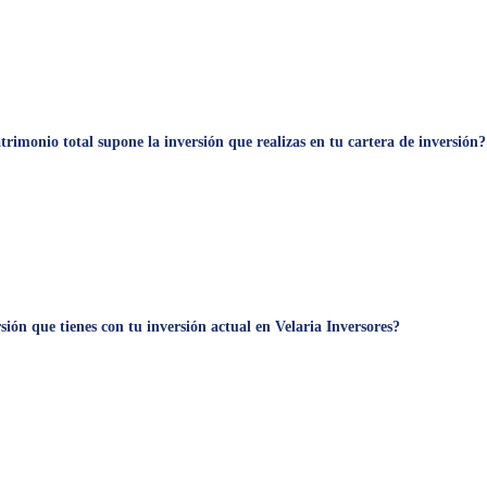
trimonio total supone la inversión que realizas en tu cartera de inversión?
rsión que tienes con tu inversión actual en Velaria Inversores?