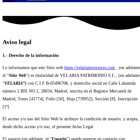
Aviso legal
1.- Derecho de la información
Le informamos que este Sitio web
https://velariainversores.com
, (en adelante
el “
Sitio Web
”) es titularidad de VELARIA PATRIMONIO S.L., (en adelante
“
VELARIA”)
con C.I.F B-05496708, y domicilio social en Calle Labastida
número 2 BIS NO 2, 28034, Madrid, inscrita en el Registro Mercantil de
Madrid, Tomo [41774], Folio [56], Hoja [739952], Sección [8], Inscripción
[1º].
El acceso y/o uso del Sitio Web le atribuye la condición de usuario, y acepta,
desde dicho acceso y/o uso, el presente Aviso Legal.
El usuario (en adelante, el “
Usuario
”) puede ponerse en contacto con