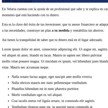
© 2026 Velaria Inversores
En Velaria cuentas con la ayuda de un profesional que sabe y te explica en ca
momento qué está haciendo con tu dinero.
Esta es la clave del éxito de tus inversiones: que tu asesor financiero se adapta
a tus necesidades, construye un plan
a tu medida
y rentabiliza tus ahorros.
Así tienes la tranquilidad de saber que tu dinero está en el lugar adecuado.
Lorem ipsum dolor sit amet, consectetur adipiscing elit. Ut augue mi, sagittis
vel aliquet sit amet, blandit eu lacus. Mauris in sapien nec libero pulvinar
mollis vitae posuere magna. Ut tincidunt ex ipsum, vel bibendum justo blandi
vitae. Mauris nec accumsan neque.
Nulla ornare luctus augue, eget suscipit ante mollis viverra.
Nulla ultrices mauris nec nunc pellentesque vestibulum.
Phasellus bibendum est in nunc pharetra porttitor.
Morbi vestibulum eget ex vel aliquet.
Cras iaculis metus vel ligula ornare, in commodo elit sagittis.
Vestibulum rhoncus nunc est, in suscipit purus commodo at.