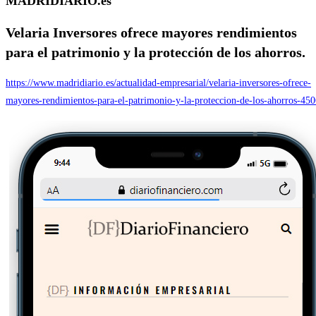
MADRIDIARIO.es
Velaria Inversores ofrece mayores rendimientos
para el patrimonio y la protección de los ahorros.
https://www.madridiario.es/actualidad-empresarial/velaria-inversores-ofrece-
mayores-rendimientos-para-el-patrimonio-y-la-proteccion-de-los-ahorros-45