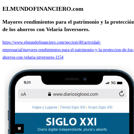
ELMUNDOFINANCIERO.com
Mayores rendimientos para el patrimonio y la protecció
de los ahorros con Velaria Inversores.
https://www.elmundofinanciero.com/seccion/40/actividad-
empresarial/mayores-rendimientos-para-el-patrimonio-y-la-proteccion-de-los-
ahorros-con-velaria-inversores-1154