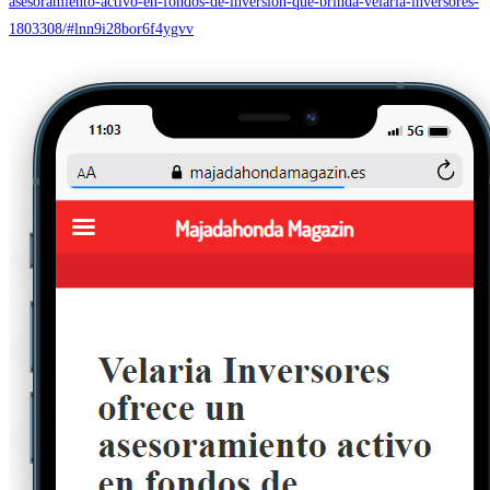
asesoramiento-activo-en-fondos-de-inversion-que-brinda-velaria-inversores-
1803308/#lnn9i28bor6f4ygvv