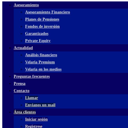
Asesoramiento
Asesoramiento Financiero
Planes de Pensiones
Fondos de inversión
Garantizados
Private Equity
Actualidad
Análisis financiero
Velaria Premium
Velaria en los medios
Preguntas frecuentes
Prensa
Contacto
Llamar
Envianos un mail
Área clientes
Iniciar sesión
Registrese